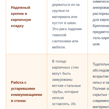
химическ
держаться из-за
Надежный
анкерова
хрупкости
крепеж в
распорны
материала или
кирпичную
для кирпи
пустот в швах.
кладку
Креплени
Это риск падения
предмето
тяжелой
тело кирп
сантехники или
шов.
мебели.
В толще
Тщатель
кирпичных стен
обследов
могут быть
вскрытие
замурованы
Работа с
гильз и з
ветхие стальные
устаревшими
Полная з
трубы, которые
коммуникациями
скрытых 
нельзя
в стенах
совреме
оставлять. Их
материал