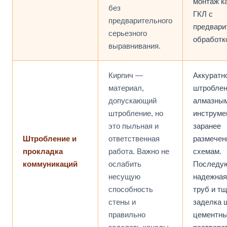
монтаж к
без
ГКЛ с
предварительного
предвари
серьезного
обработко
выравнивания.
Кирпич —
Аккуратн
материал,
штробле
допускающий
алмазны
штробление, но
инструме
это пыльная и
заранее
Штробление и
ответственная
размече
прокладка
работа. Важно не
схемам.
коммуникаций
ослабить
Последу
несущую
надежная
способность
труб и т
стены и
заделка 
правильно
цементн