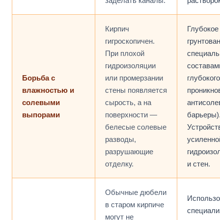
заделать каналы.
растворо
Кирпич
Глубокое
гигроскопичен.
грунтован
При плохой
специал
гидроизоляции
составам
Борьба с
или промерзании
глубокого
влажностью и
стены появляется
проникно
солевыми
сырость, а на
антисоле
выпорами
поверхности —
барьеры)
белесые солевые
Устройст
разводы,
усиленно
разрушающие
гидроизо
отделку.
и стен.
Обычные дюбели
Использо
в старом кирпиче
специали
могут не