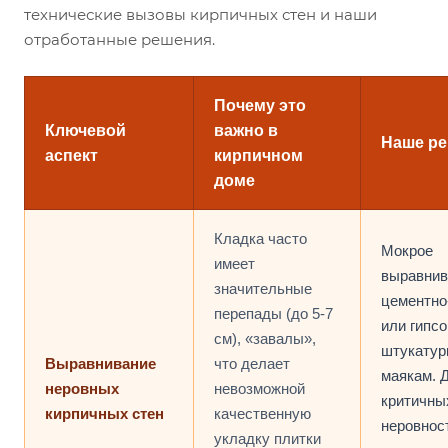
технические вызовы кирпичных стен и наши
отработанные решения.
Почему это
Ключевой
важно в
Наше р
аспект
кирпичном
доме
Кладка часто
Мокрое
имеет
выравнив
значительные
цементно
перепады (до 5-7
или гипс
см), «завалы»,
штукатур
Выравнивание
что делает
маякам. 
неровных
невозможной
критичны
кирпичных стен
качественную
неровнос
укладку плитки