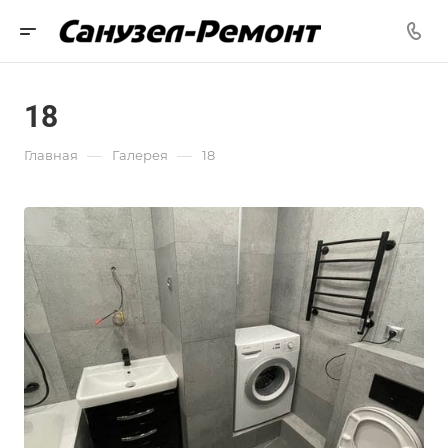
18
—
—
Главная
Галерея
18